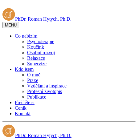
PhDr. Roman Hytych, Ph.D.
MENU
Co nabízím
Psychoterapie
Koučink
Osobní rozvoj
Relaxace
Supervize
Kdo jsem
O mně
Praxe
Vzdělání a inspirace
Profesní životopis
Publikace
Přečtěte si
Ceník
Kontakt
PhDr. Roman Hytych, Ph.D.