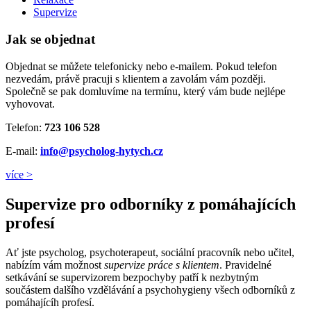
Supervize
Jak se objednat
Objednat se můžete telefonicky nebo e-mailem. Pokud telefon
nezvedám, právě pracuji s klientem a zavolám vám později.
Společně se pak domluvíme na termínu, který vám bude nejlépe
vyhovovat.
Telefon:
723 106 528
E-mail:
info@psycholog-hytych.cz
více >
Supervize pro odborníky z pomáhajících
profesí
Ať jste psycholog, psychoterapeut, sociální pracovník nebo učitel,
nabízím vám možnost
supervize práce s klientem
. Pravidelné
setkávání se supervizorem bezpochyby patří k nezbytným
součástem dalšího vzdělávání a psychohygieny všech odborníků z
pomáhajícíh profesí.